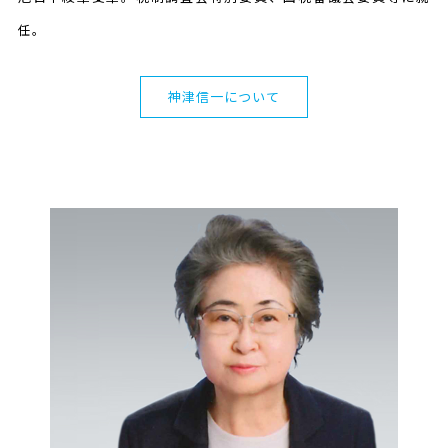
任。
神津信一について