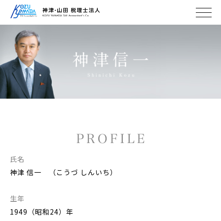
氏名
神津 信一 （こうづ しんいち）
生年
1949（昭和24）年