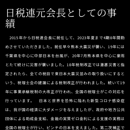
日税連元会長としての事
績
2015年から日税連会長に就任して、2023年夏まで4期8年間勤
めさせていただきました。就任早々熊本大震災が襲い、19年には
千葉県を中心に中部日本を台風が、20年7月熊本県を中心に豪雨
とたて続けに災害が襲いました。18年税制改正では激甚災害と指
定されたら、全ての税目で東日本大震災並みの取り扱いにすると
いう、税理士会の建議による税制改正が行われました。続いて19
年に事業承継税制の大改正が行われ、全国の税理士がこの対応を
行っています。 日本と世界を恐怖に陥れた新型コロナ感染症
は、我が国の経済に大ダメージを与えましたが、政府や地方公共
団体による助成金支給、金融の実質ゼロ金利による支援の実務は
全国の税理士が行い、ピンチの日本を支えました。第二次補正で